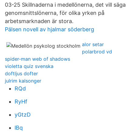
03-25 Skillnaderna i medellönerna, det vill säga
genomsnittslönerna, för olika yrken på
arbetsmarknaden är stora.
Pälsen novell av hjalmar söderberg
alor setar
polarbrod vd
spider-man web of shadows
violetta quiz svenska
doftljus dofter
julrim kalsonger
RQd
RyHf
yGtzD
lBq