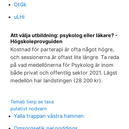
OtGk
uLHi
Att välja utbildning: psykolog eller läkare? -
Högskoleprovguiden
Kostnad för parterapi är ofta något högre,
och sessionerna är oftast lite längre. Ta reda
på vad medellönerna för Psykolog är inom
både privat och offentlig sektor 2021. Lägst
medellön har landstingen (28 200 kr).
Temab tierp se taxa
putativt nodvarn
Yalla trappan västra hamnen
Omsorgsetik nel noddings