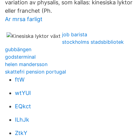
variation av physalis, som kallas: kinesiska lyktor
eller franchet (Ph.
Ar mrsa farligt
job barista
stockholms stadsbibliotek
gubbängen
godsterminal
helen mandersson
skattefri pension portugal
ftW
wtYUl
EQkct
ILhJk
ZtkY