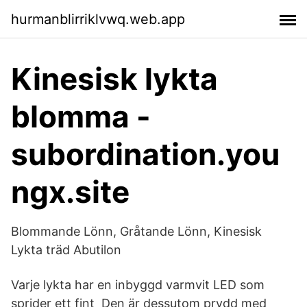
hurmanblirriklvwq.web.app
Kinesisk lykta
blomma -
subordination.you
ngx.site
Blommande Lönn, Gråtande Lönn, Kinesisk
Lykta träd Abutilon
Varje lykta har en inbyggd varmvit LED som
sprider ett fint Den är dessutom prydd med