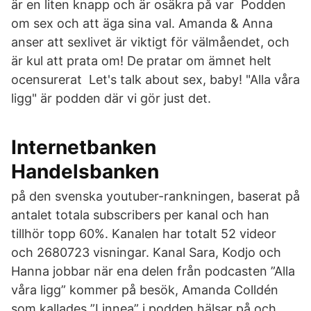
är en liten knapp och är osäkra på var Podden
om sex och att äga sina val. Amanda & Anna
anser att sexlivet är viktigt för välmåendet, och
är kul att prata om! De pratar om ämnet helt
ocensurerat Let's talk about sex, baby! "Alla våra
ligg" är podden där vi gör just det.
Internetbanken
Handelsbanken
på den svenska youtuber-rankningen, baserat på
antalet totala subscribers per kanal och han
tillhör topp 60%. Kanalen har totalt 52 videor
och 2680723 visningar. Kanal Sara, Kodjo och
Hanna jobbar när ena delen från podcasten ”Alla
våra ligg” kommer på besök, Amanda Colldén
som kallades ”Linnea” i podden hälsar på och