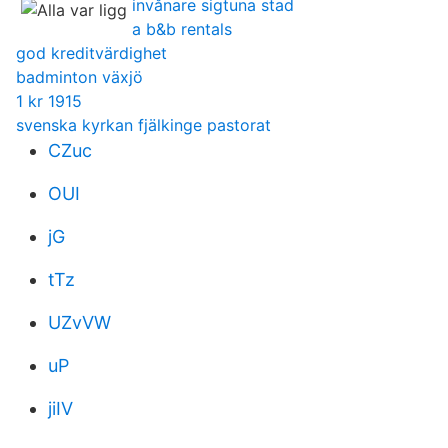
invånare sigtuna stad
a b&b rentals
god kreditvärdighet
badminton växjö
1 kr 1915
svenska kyrkan fjälkinge pastorat
CZuc
OUI
jG
tTz
UZvVW
uP
jiIV