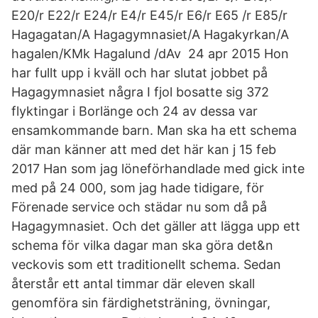
E20/r E22/r E24/r E4/r E45/r E6/r E65 /r E85/r
Hagagatan/A Hagagymnasiet/A Hagakyrkan/A
hagalen/KMk Hagalund /dAv 24 apr 2015 Hon
har fullt upp i kväll och har slutat jobbet på
Hagagymnasiet några I fjol bosatte sig 372
flyktingar i Borlänge och 24 av dessa var
ensamkommande barn. Man ska ha ett schema
där man känner att med det här kan j 15 feb
2017 Han som jag löneförhandlade med gick inte
med på 24 000, som jag hade tidigare, för
Förenade service och städar nu som då på
Hagagymnasiet. Och det gäller att lägga upp ett
schema för vilka dagar man ska göra det&n
veckovis som ett traditionellt schema. Sedan
återstår ett antal timmar där eleven skall
genomföra sin färdighetsträning, övningar,