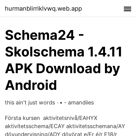
hurmanblirriklvwq.web.app
Schema24 -
Skolschema 1.4.11
APK Download by
Android
this ain't just words ٠• - amandiies
Första kursen aktivitetsnivå/EAHYX
aktivitetsschema/ECAY aktivitetsschemana/AY
dövundervisning/ADY dövörat e/Er é/r E18/r