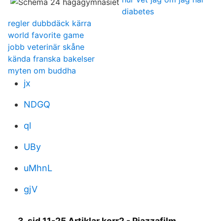
diabetes
regler dubbdäck kärra
world favorite game
jobb veterinär skåne
kända franska bakelser
myten om buddha
jx
NDGQ
ql
UBy
uMhnL
gjV
3. sid 11-25 Artiklar.korr2 - Piazzafilm