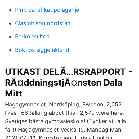
Pmp certifikat polaganje
Clas ohlson nordstan
Pc-konsulten
Boktips sigge eklund
UTKAST DELÃ…RSRAPPORT -
RÃ¤ddningstjÃ¤nsten Dala
Mitt
Hagagymnasiet, Norrköping, Sweden. 2,052
likes · 66 talking about this · 2,579 were here.
Sveriges bästa gymnasieskola! (Tycker vi i alla
fall!) Hagagymnasiet Vecka 15. Måndag Mån
2021-04-12. Korvstroganoff ris alt bulgur.