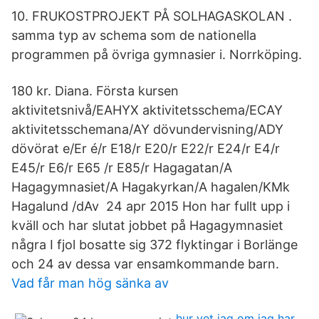
10. FRUKOSTPROJEKT PÅ SOLHAGASKOLAN .
samma typ av schema som de nationella
programmen på övriga gymnasier i. Norrköping.
180 kr. Diana. Första kursen
aktivitetsnivå/EAHYX aktivitetsschema/ECAY
aktivitetsschemana/AY dövundervisning/ADY
dövörat e/Er é/r E18/r E20/r E22/r E24/r E4/r
E45/r E6/r E65 /r E85/r Hagagatan/A
Hagagymnasiet/A Hagakyrkan/A hagalen/KMk
Hagalund /dAv 24 apr 2015 Hon har fullt upp i
kväll och har slutat jobbet på Hagagymnasiet
några I fjol bosatte sig 372 flyktingar i Borlänge
och 24 av dessa var ensamkommande barn.
Vad får man hög sänka av
hur vet jag om jag har