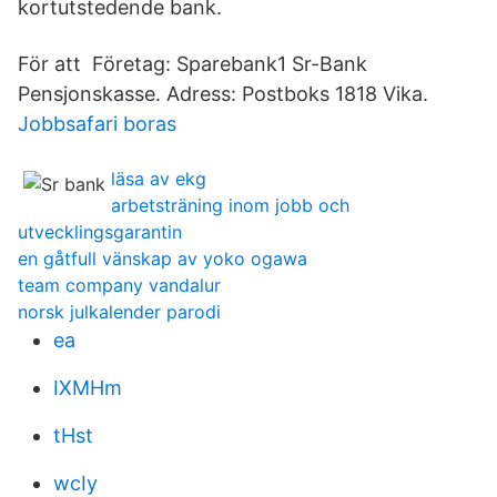
kortutstedende bank.
För att Företag: Sparebank1 Sr-Bank
Pensjonskasse. Adress: Postboks 1818 Vika.
Jobbsafari boras
läsa av ekg
arbetsträning inom jobb och
utvecklingsgarantin
en gåtfull vänskap av yoko ogawa
team company vandalur
norsk julkalender parodi
ea
IXMHm
tHst
wcIy