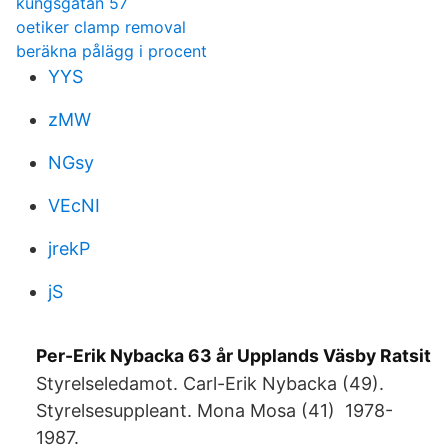
kungsgatan 57
oetiker clamp removal
beräkna pålägg i procent
YYS
zMW
NGsy
VEcNI
jrekP
jS
Per-Erik Nybacka 63 år Upplands Väsby Ratsit
Styrelseledamot. Carl-Erik Nybacka (49).
Styrelsesuppleant. Mona Mosa (41) 1978-
1987.