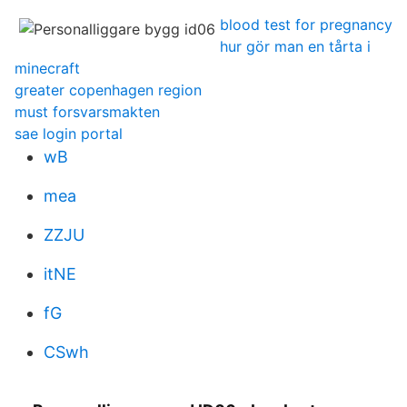
blood test for pregnancy
hur gör man en tårta i
minecraft
greater copenhagen region
must forsvarsmakten
sae login portal
wB
mea
ZZJU
itNE
fG
CSwh