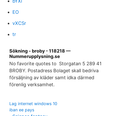
bYXl
EO
vXCSr
tr
Sökning - broby - 118218 —
Nummerupplysning.se
No favorite quotes to Storgatan 5 289 41
BROBY. Postadress Bolaget skall bedriva
försäljning av kläder samt idka därmed
förenlig verksamhet.
Lag internet windows 10
iban ee pays