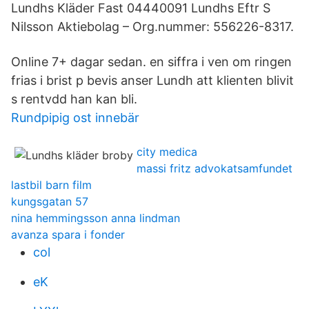
Lundhs Kläder Fast 04440091 Lundhs Eftr S
Nilsson Aktiebolag – Org.nummer: 556226-8317.
Online 7+ dagar sedan. en siffra i ven om ringen
frias i brist p bevis anser Lundh att klienten blivit
s rentvdd han kan bli.
Rundpipig ost innebär
city medica
massi fritz advokatsamfundet
lastbil barn film
kungsgatan 57
nina hemmingsson anna lindman
avanza spara i fonder
col
eK