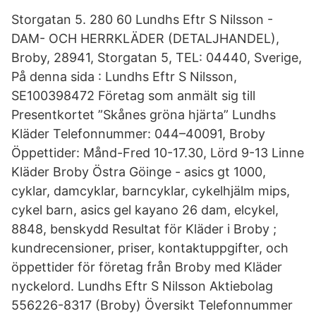
Storgatan 5. 280 60 Lundhs Eftr S Nilsson -
DAM- OCH HERRKLÄDER (DETALJHANDEL),
Broby, 28941, Storgatan 5, TEL: 04440, Sverige,
På denna sida : Lundhs Eftr S Nilsson,
SE100398472 Företag som anmält sig till
Presentkortet ”Skånes gröna hjärta” Lundhs
Kläder Telefonnummer: 044–40091, Broby
Öppettider: Månd-Fred 10-17.30, Lörd 9-13 Linne
Kläder Broby Östra Göinge - asics gt 1000,
cyklar, damcyklar, barncyklar, cykelhjälm mips,
cykel barn, asics gel kayano 26 dam, elcykel,
8848, benskydd Resultat för Kläder i Broby ;
kundrecensioner, priser, kontaktuppgifter, och
öppettider för företag från Broby med Kläder
nyckelord. Lundhs Eftr S Nilsson Aktiebolag
556226-8317 (Broby) Översikt Telefonnummer