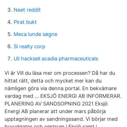
Neet reddit
Pirat bukt
Meca lunde søgne
Sl realty corp
Uli hacksell acadia pharmaceuticals
Vi är Vill du läsa mer om processen? Då har du
hittat rätt, detta och mycket mer kan du
nämligen göra via denna portal. En bekvämare
vardag med … EKSJÖ ENERGI AB INFORMERAR.
PLANERING AV SANDSOPNING 2021 Eksjö
Energi AB planerar att under mars påbörja
upptagningen av sandningssand. Vi börjar med
huvudgator och centrum i Eksjö samt i