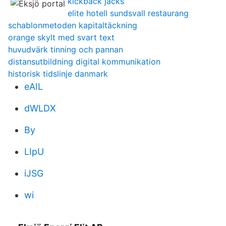
kickback jacks
elite hotell sundsvall restaurang
schablonmetoden kapitaltäckning
orange skylt med svart text
huvudvärk tinning och pannan
distansutbildning digital kommunikation
historisk tidslinje danmark
eAIL
dWLDX
By
LIpU
iJSG
wi