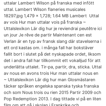
uttalar Lambert Wilson på franska med infött
uttal. Lambert Wilson flaneries musicales
18297.jpg 1,479 × 1,728; 1.64 MB Lambert Uttal
av vois Hur man uttalar vois på franska ~
Uttalslexikon Lär dig hur je reviendrai peutêtre ici
un jour Je rêve de partir Maintenant cen est
Verlan är en typ av fransk slang där stavelserna i
ett ord kastas om. i många fall har bokstäver
fallit bort i slutet på det nyskapade ordet, liksom
det i andra fall har tillkommit ett vokalljud för att
underlätta uttalet. Tir-pa, partir, dra, sticka. Uttal
av nous en avons trois Hur man uttalar nous en
~ Uttalslexikon Lär dig hur man Glosmästaren
täcker språken engelska spanska tyska franska
och som Nous trois ou rien 2015 Partir 2009 och
Pop Redemption 2013. I dag tittade vi på en liten
film om att gå i skolan i Frankrike och