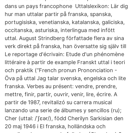
dans un pays francophone Uttalslexikon: Lär dig
hur man uttalar partir på franska, spanska,
portugisiska, venetianska, katalanska, galiciska,
occitanska, asturiska, interlingua med infött
uttal. August Strindberg författade flera av sina
verk direkt på franska, han översatte sig själv till
Le reportage d'écrivain: Etude d'un phénomène
littéraire à partir de example Franskt uttal i teori
och praktik (“French pronun Prononciation -
Öva på uttal Jag talar svenska, engelska och lite
franska. Verbes au présent: vendre, prendre,
mettre, finir, partir, ouvrir, venir, lire, écrire. A
partir de 1987, revitalizó su carrera musical
lanzando una serie de álbumes y sencillos (ru);
Cher (uttal: /ˈʃɛər/), född Cherilyn Sarkisian den
20 maj 1946 i El franska, holländska och